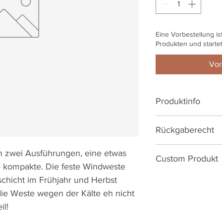
Eine Vorbestellung is
Produkten und starte
Vor
Produktinfo
83% Polyesster,
Rückgaberecht
Torso aus feste
Stretch-Mesh Rü
Reguläre Artikel h
 zwei Ausführungen, eine etwas
und leichtes an
Custom Produkt
14Tagen. Ersatz/U
e kompakte. Die feste Windweste
"Pocket Access"
Produktionsmängeln
Du kannst dieses 
schicht im Frühjahr und Herbst
die Taschen vom
Monate.
gestalten!
e Weste wegen der Kälte eh nicht
YKK Reißversch
komplett bedru
il!
Es besteht kein Wi
Dieser Artikel ist e
(§ 312 d Abs. 4 Nr. 