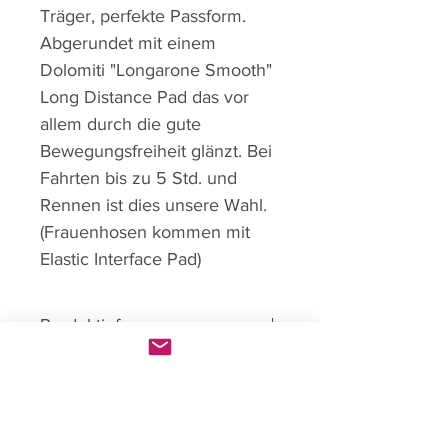
Träger, perfekte Passform.
Abgerundet mit einem
Dolomiti "Longarone Smooth"
Long Distance Pad das vor
allem durch die gute
Bewegungsfreiheit glänzt. Bei
Fahrten bis zu 5 Std. und
Rennen ist dies unsere Wahl.
(Frauenhosen kommen mit
Elastic Interface Pad)
Produktinfo
Männer und Frauen Varianten
Rückgaberecht
erhältlich
High Quality lycra mit hoher
Reguläre Artikel haben ein
Kompression
Custom Produkt
Umtauschrecht von 14Tagen.