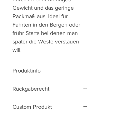
Gewicht und das geringe
Packmaß aus. Ideal für
Fahrten in den Bergen oder
frühr Starts bei denen man
später die Weste verstauen
will.
Produktinfo
83% Polyesster, 17% Elastane
Rückgaberecht
Torso aus extra leichtem
winddichtem Material
Reguläre Artikel haben ein
Stretch-Mesh Rücken für
Custom Produkt
Umtauschrecht von 14Tagen.
optimale Belüftung und
Ersatz/Umtausch/Ausbesserung
Du kannst dieses Produkt in
leichtes an- und ausziehen
bei Produktionsmängeln innerhalb
deinem Teamdesign gestalten!
"Pocket Access" Einschnitt am
der ersten 12 Monate.
Rücken um an die Taschen