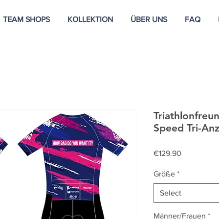
TEAM SHOPS
KOLLEKTION
ÜBER UNS
FAQ
Triathlonfreu
Speed Tri-An
Price
€129.90
Größe
*
Select
Männer/Frauen
*