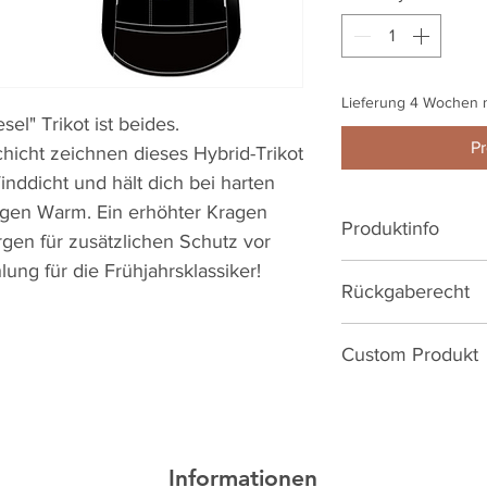
Lieferung 4 Wochen n
sel" Trikot ist beides.
Pr
icht zeichnen dieses Hybrid-Trikot
inddicht und hält dich bei harten
ungen Warm. Ein erhöhter Kragen
Produktinfo
gen für zusätzlichen Schutz vor
ng für die Frühjahrsklassiker!
2-lagiger Italien
Rückgaberecht
Membran die vo
dabei noch atmu
Reguläre Artikel h
Verlängerter R
Custom Produkt
14Tagen. Ersatz/U
3 Rückentasch
Produktionsmängeln
Du kannst dieses 
Reflektierende D
Monate.
gestalten!
Verdeckter YKK
komplett bedru
Es besteht kein Wi
Informationen
Dieser Artikel ist e