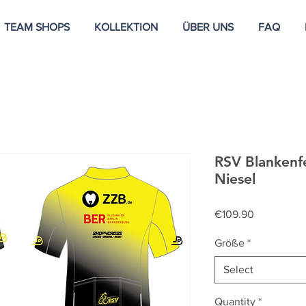
TEAM SHOPS
KOLLEKTION
ÜBER UNS
FAQ
RSV Blankenf
Niesel
Price
€109.90
Größe
*
Select
Quantity
*