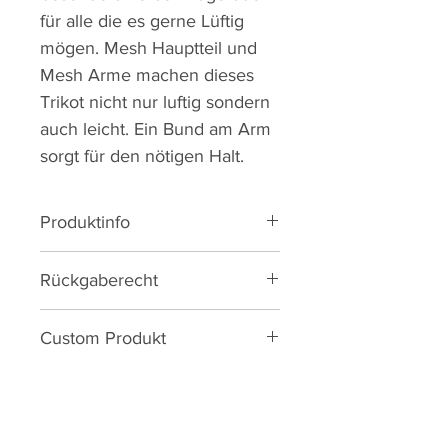
für alle die es gerne Lüftig
mögen. Mesh Hauptteil und
Mesh Arme machen dieses
Trikot nicht nur luftig sondern
auch leicht. Ein Bund am Arm
sorgt für den nötigen Halt.
Produktinfo
83% Polyesster, 17% Elastane
Rückgaberecht
Ultra-leichter Mesh Stoff
Silkonbund am Arm
Reguläre Artikel haben ein
Innenliegender
Custom Produkt
Umtauschrecht von 14Tagen.
Silikonabschluss am Bund
Ersatz/Umtausch/Ausbesserung
Du kannst dieses Produkt in
3 Rückentaschen
bei Produktionsmängeln innerhalb
deinem Teamdesign gestalten!
YKK Reißverschluss
der ersten 12 Monate.
Reißverschluss Tasche