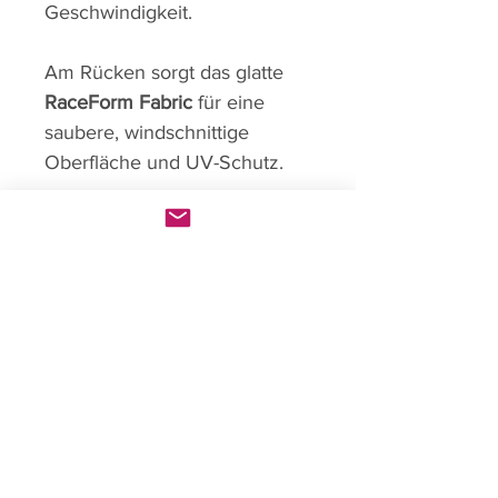
Geschwindigkeit.
Am Rücken sorgt das glatte
RaceForm Fabric
für eine
saubere, windschnittige
Oberfläche und UV-Schutz.
Unser High-End Performance
Suit!
Produktinfo
Entwickelt für Geschwindigkeit
Rückgaberecht
Aerodynamische Race-
Passform
Reguläre Artikel haben ein
Laminar Aero Sleeves zur
Custom Produkt
Umtauschrecht von 14Tagen.
Reduktion von Luftturbulenzen
Ersatz/Umtausch/Ausbesserung