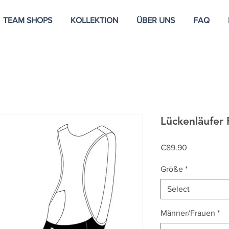
TEAM SHOPS
KOLLEKTION
ÜBER UNS
FAQ
Lückenläufer 
Price
€89.90
Größe
*
Select
Männer/Frauen
*