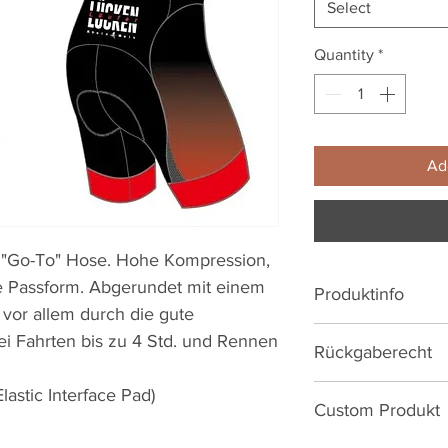
Select
Quantity
*
Ad
e "Go-To" Hose. Hohe Kompression,
e Passform. Abgerundet mit einem
Produktinfo
 vor allem durch die gute
Männer und Frau
ei Fahrten bis zu 4 Std. und Rennen
Rückgaberecht
High Quality ly
Ergonomische T
Reguläre Artikel h
stic Interface Pad)
Silikongripper 
Custom Produkt
14Tagen. Ersatz/U
Dolomiti "Mortir
Produktionsmängeln