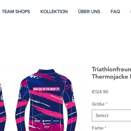
TEAM SHOPS
KOLLEKTION
ÜBER UNS
FAQ
Triathlonfreu
Thermojacke 
Price
€124.90
Größe
*
Select
Farbe
*