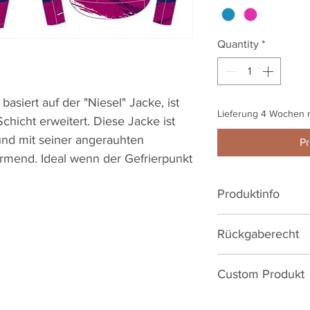
Quantity
*
asiert auf der "Niesel" Jacke, ist
Lieferung 4 Wochen n
icht erweitert. Diese Jacke ist
und mit seiner angerauhten
Pr
rmend. Ideal wenn der Gefrierpunkt
Produktinfo
3-Lagen Membra
Rückgaberecht
wärmend
Verlängerter R
Reguläre Artikel h
3 Rückentasch
Custom Produkt
14Tagen. Ersatz/U
Reflektierende D
Produktionsmängeln
Du kannst dieses 
Verdeckter YKK