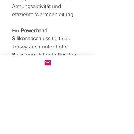
Atmungsaktivität und
effiziente Wärmeableitung.
Ein
Powerband
Silikonabschluss
hält das
Jersey auch unter hoher
Belastung sicher in Position.
Produktinfo
Das Race Jersey für Renntage
oder schnelle Touren
Enge aerodynamische Race-
Passform
Boe Individual
Laminar Air Flow Ärmel
Home
AeroVent Performance Fabric
Shop
mit feiner Mikroperforation
Über uns