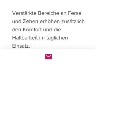
Verstärkte Bereiche an Ferse
und Zehen erhöhen zusätzlich
den Komfort und die
Haltbarkeit im täglichen
Einsatz.
Produktinfo
Entwickelt für schnelle Trainings
und intensive Ausfahrten
Aerodynamischer hoher Schaft
Strukturierte Aero Rib
Boe Individual
Konstruktion
Home
DryCore Knit Fabric mit hoher
Shop
Atmungsaktivität
Über uns
Effizienter
Kontakt