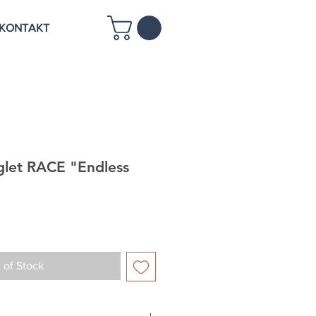
KONTAKT
let RACE "Endless
 of Stock