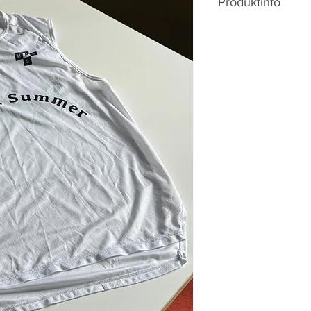
Produktinfo
Entwickelt für Tra
Intensitäten
Ultraleichtes Gr
Hohe Atmungsakt
Feuchtigkeitstr
Verklebte Nähte
Race Fit für dire