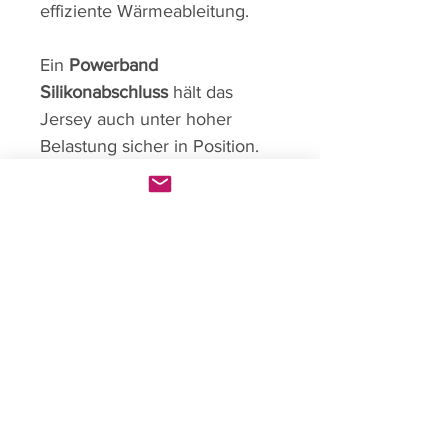
effiziente Wärmeableitung.
Ein
Powerband
Silikonabschluss
hält das
Jersey auch unter hoher
Belastung sicher in Position.
Produktinfo
Das Race Jersey für Renntage
oder schnelle Touren
Enge aerodynamische Race-
Passform
Boe Individual
Laminar Air Flow Ärmel
Home
AeroVent Performance Fabric
Shop
mit feiner Mikroperforation
Über uns
Hohe Atmungsaktivität bei
Kontakt
glatter Aero-Oberfläche